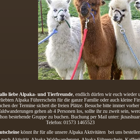
allo liebe Alpaka- und Tierfreunde
, endlich dürfen wir euch wiede
liebten Alpaka Führerschein für die ganze Familie oder auch kleine Fi
uchen der Termine sichert die freien Plätze. Besuche bitte immer vorh
ldwanderungen gehen ab 4 Personen los, sollte ihr zu zweit sein, wer
chon bestehende Gruppe zu buchen. Buchung per Mail unter:
jknashua
Telefon: 01573 1465523
utscheine
könnt ihr für alle unsere Alpaka Aktivitäten bei uns bestellen
e nach Aktivität, Alpaka Waldwanderung, Alpaka Führerschein, Kaffeek