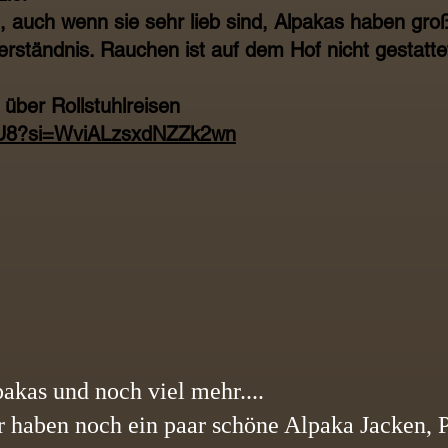
, auch wenn sie sehr lieb sind, Alpakas haben gro
erständnis. Rauchen ist auf dem Hof nicht gestatte
 über Rollstuhlreisen
AgU8?si=WviALzsxdNZZk2wn
akas und noch viel mehr....
r haben noch ein paar schöne Alpaka Jacken, 