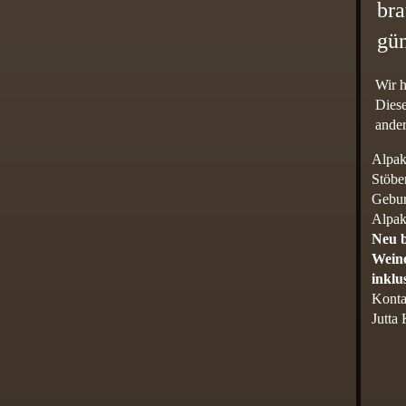
bra
gün
Wir h
Diese
ande
Alpak
Stöbe
Gebur
Alpak
Neu b
Weine
inklu
Konta
Jutta