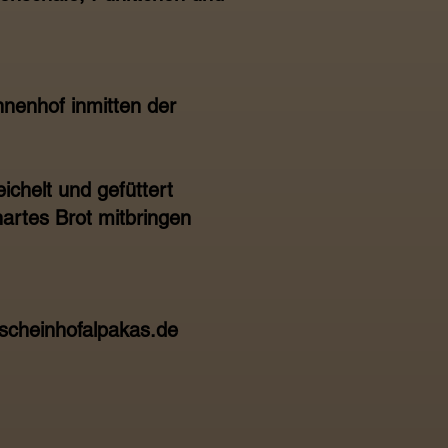
nenhof inmitten der
ichelt und gefüttert
hartes Brot mitbringen
cheinhofalpakas.de