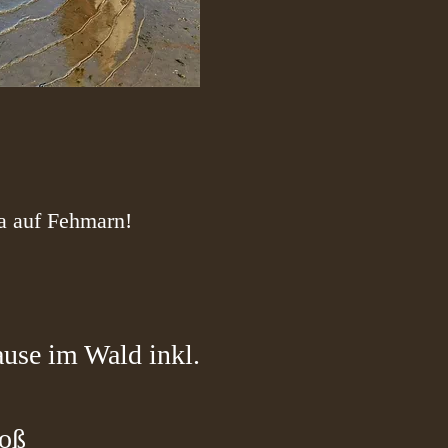
a auf Fehmarn!
use im Wald inkl.
roß