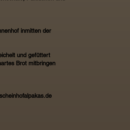
nenhof inmitten der
ichelt und gefüttert
hartes Brot mitbringen
cheinhofalpakas.de