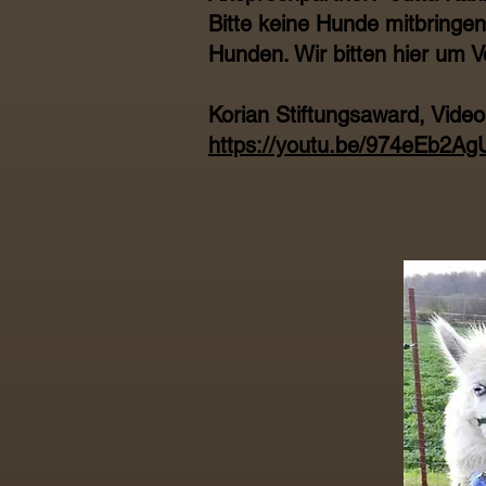
Bitte keine Hunde mitbringen
Hunden. Wir bitten hier um V
Korian Stiftungsaward, Video
https://youtu.be/974eEb2