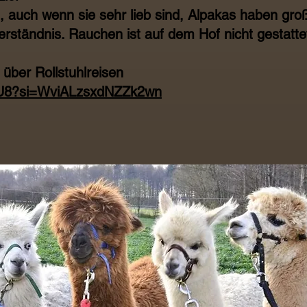
, auch wenn sie sehr lieb sind, Alpakas haben gro
erständnis. Rauchen ist auf dem Hof nicht gestatte
 über Rollstuhlreisen
AgU8?si=WviALzsxdNZZk2wn